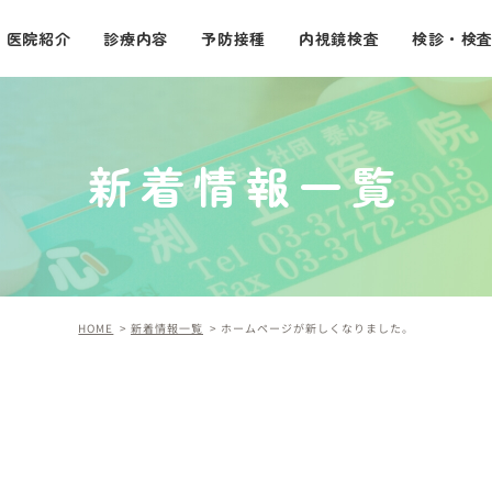
医院紹介
診療内容
予防接種
内視鏡検査
検診・検
一般内科
小児科
新着情報一覧
消化器・肝臓内科
HOME
新着情報一覧
ホームページが新しくなりました。