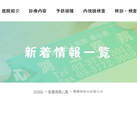
医院紹介
診療内容
予防接種
内視鏡検査
検診・検
一般内科
小児科
新着情報一覧
消化器・肝臓内科
HOME
新着情報一覧
夏期休診のお知らせ